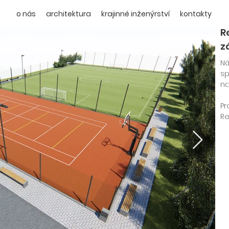
o nás
architektura
krajinné inženýrství
kontakty
R
z
Ná
sp
na
Pr
Re