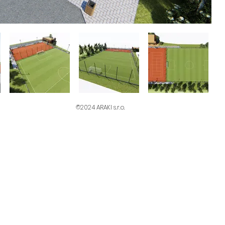
©2024
ARAKI s.r.o.